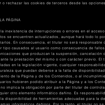
r o rechazar las cookies de terceros desde las opcione
 LA PÁGINA
a la inexistencia de interrupciones o errores en el acces
tos se encuentren actualizados, aunque hará todo lo pos
zarlos. En consecuencia, el titular no será responsable 
er tipo causados al usuario como consecuencia de fallo
unicaciones que produzcan la suspensión, cancelación o 
rante la prestación del mismo o con carácter previo. El t
das en la legislación vigente, cualquier responsabilid
turaleza que puedan deberse a la falta de disponibilidad
iento de la Página y de los Contenidos, o al incumplimi
suarios hubieren podido atribuir a la Página y a los Cont
no implica la obligación por parte del titular de control
quier otro elemento informático dañino. Es responsabili
 la disponibilidad de herramientas adecuadas para la de
amas informáticos dañinos. Por lo tanto, el titular no se