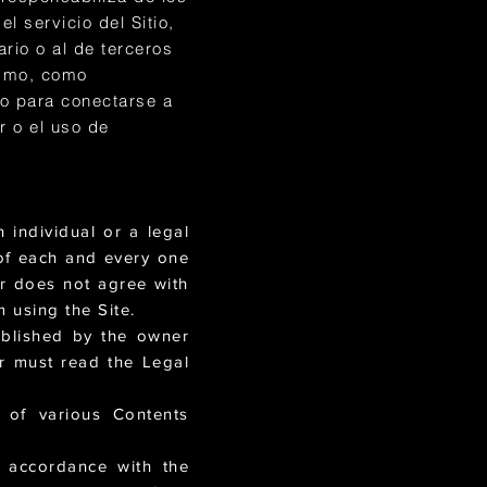
 servicio del Sitio,
rio o al de terceros
ismo, como
do para conectarse a
r o el uso de
 individual or a legal
 of each and every one
er does not agree with
m using the Site.
ublished by the owner
er must read the Legal
 of various Contents
 accordance with the