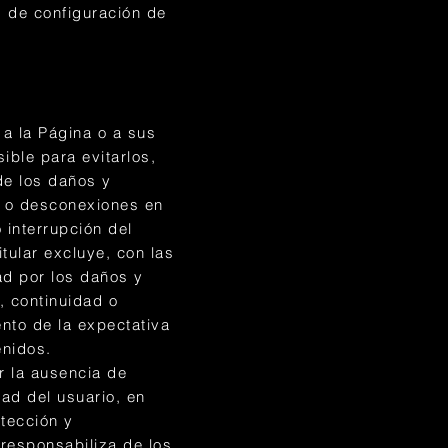
s de configuración de
o a la Página o a sus
ible para evitarlos,
de los daños y
s o desconexiones en
interrupción del
itular excluye, con las
ad por los daños y
, continuidad o
ento de la expectativa
enidos.
ar la ausencia de
dad del usuario, en
tección y
 responsabiliza de los