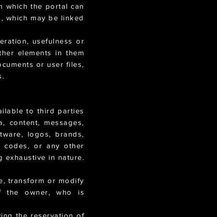
om which the portal can
es, which may be linked
eration, usefulness or
other elements in them
cuments or user files,
s.
lable to third parties
a, content, messages,
tware, logos, brands,
e codes, or any other
g exhaustive in nature.
e, transform or modify
of the owner, who is
ying the reservation of