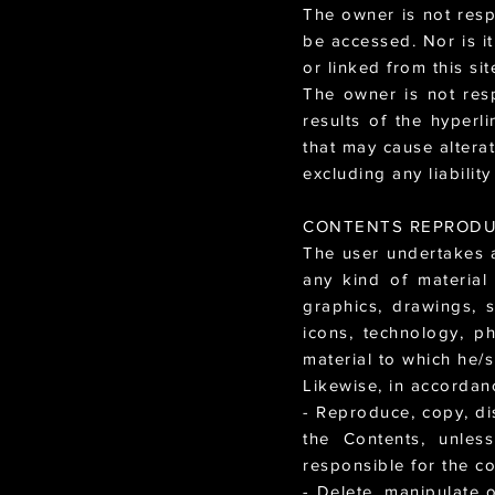
The owner is not respo
be accessed. Nor is it
or linked from this sit
The owner is not resp
results of the hyperl
that may cause altera
excluding any liabilit
CONTENTS REPROD
The user undertakes a
any kind of material
graphics, drawings, 
icons, technology, p
material to which he/s
Likewise, in accordanc
- Reproduce, copy, di
the Contents, unles
responsible for the co
- Delete, manipulate o