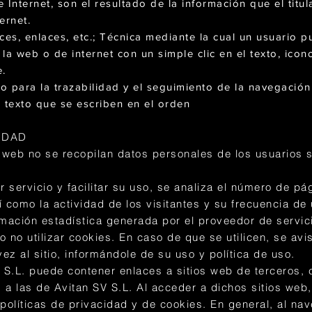
Internet, son el resultado de la información que el titu
ernet.
aces, enlaces, etc.; Técnica mediante la cual un usuario 
la web o de internet con un simple clic en el texto, icon
e.
o para la trazabilidad y el seguimiento de la navegación
texto que se escriben en el orden
IDAD
o web no se recopilan datos personales de los usuarios 
r servicio y facilitar su uso, se analiza el número de pá
 como la actividad de los visitantes y su frecuencia de 
ormación estadística generada por el proveedor de servici
 no utilizar cookies. En caso de que se utilicen, se avis
ez al sitio, informándole de su uso y política de uso.
V S.L. puede contener enlaces a sitios web de terceros, 
 a las de Avitan SV S.L. Al acceder a dichos sitios web
políticas de privacidad y de cookies. En general, al nave