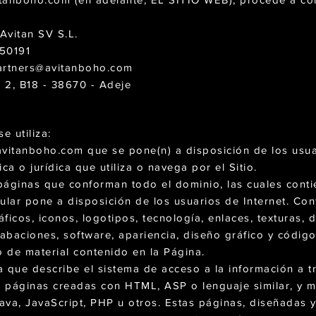
Avitan SV S.L.
50191
artners@avitanboho.com
 2, B18 - 38670 - Adeje
e utiliza:
avitanboho.com que se pone(n) a disposición de los usua
ica o jurídica que utiliza o navega por el Sitio.
páginas que conforman todo el dominio, las cuales conti
itular pone a disposición de los usuarios de Internet. Co
ráficos, iconos, logotipos, tecnología, enlaces, texturas, 
abaciones, software, apariencia, diseño gráfico y códigos
o de material contenido en la Página.
a que describe el sistema de acceso a la información a t
e páginas creadas con HTML, ASP o lenguaje similar, y 
va, JavaScript, PHP u otros. Estas páginas, diseñadas y