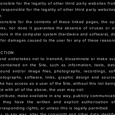
nsible for the legality of other third party websites fr
 responsible for the legality of other third party websit
e.
onsible for the contents of these linked pages, the op
inks, nor does it guarantee the absence of viruses or 
tions in the computer system (hardware and software), do
y for damages caused to the user for any of these reason
UCTION
nd undertakes not to transmit, disseminate or make avai
 contained on the Site, such as information, texts, dat
sound and/or image files, photographs, recordings, sof
hotographs, software, links, graphic design and sourc
he has access as a user of the Site, without this list bein
e with all of the above, the user may not:
stribute, make available in any way, publicly communicat
s they have the written and explicit authorisation 
rresponding rights, or unless this is legally permitted.
r, in any way, alter the copyright and other data identif