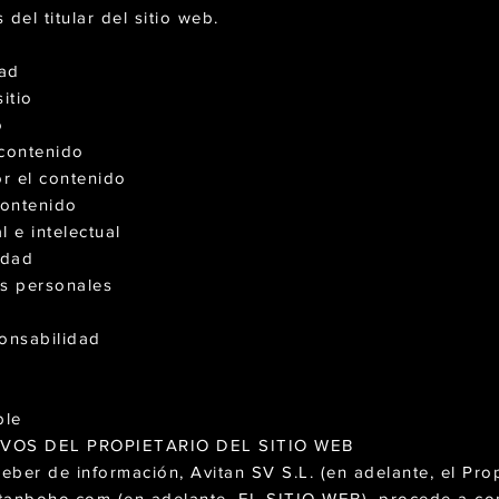
s del titular del sitio web.
dad
itio
o
 contenido
r el contenido
contenido
l e intelectual
idad
os personales
ponsabilidad
ble
VOS DEL PROPIETARIO DEL SITIO WEB
ber de información, Avitan SV S.L. (en adelante, el Propi
tanboho.com
(en adelante, EL SITIO WEB), procede a com